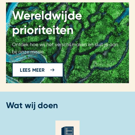
Wereldwijde
prioriteiten
Ontdek hoe wij het verschil maken en sluit je aan
bij onze missie.
LEES MEER
Wat wij doen